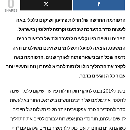
0
פירעו
SHARES
הרפורמה החדשה של חדלות פירעון ושיקום כלכלי באה
ושיק
לעשות סדר במערכת שכמעט וקרסה לחלוטין בישראל.
כלכל
חייבים ונושים היו נקלעים למערבולת של תביעות בבית
מה
המשפט, הוצאה לפועל ותשלומים שאינם משולמים והיה
נדמה שכל חוב נישאר פתוח לאורך שנים. הרפורמה באה
קובע
לקצר את התהליך כולו ולנסות להביא לפתרון נוח ומעשי יותר
הרפו
עבור כל הנוגעים בדבר.
החד
בשנת 2019 נכנס לתוקף חוק חדלות פירעון ושיקום כלכלי ושינה
לחלוטין את עולמם של חייבים ונושים בישראל. החור בא לעשות
סדר ולהסדיר בצורה אפקטיבית יותר הליכי תשלום של חייבים
לנושים שלהם, תוך כדי מתן אפשרות עבורם לסיים את התהליך
כשהם נקיים מחובות ועם יכולת להמשיך בחיים שלהם עם "דף