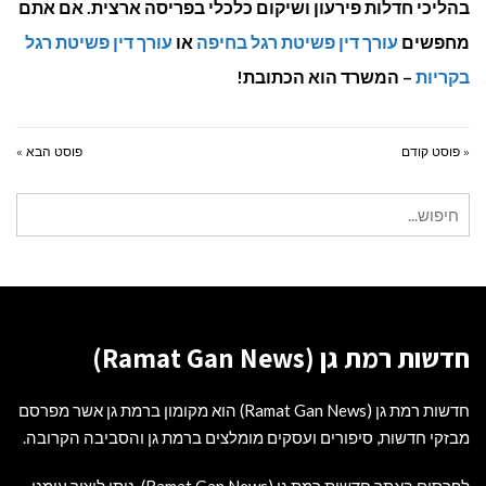
בהליכי חדלות פירעון ושיקום כלכלי בפריסה ארצית. אם אתם
מחפשים
עורך דין פשיטת רגל בחיפה
או
עורך דין פשיטת רגל
בקריות
– המשרד הוא הכתובת!
« פוסט קודם
פוסט הבא »
חיפוש
עבור:
חדשות רמת גן (Ramat Gan News)
חדשות רמת גן (Ramat Gan News) הוא מקומון ברמת גן אשר מפרסם
מבזקי חדשות, סיפורים ועסקים מומלצים ברמת גן והסביבה הקרובה.
לפרסום באתר חדשות רמת גן (Ramat Gan News), ניתן ליצור עימנו