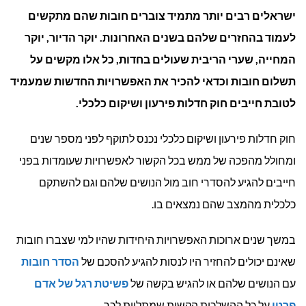
ישראלים רבים יותר מתמיד צוברים חובות שהם מתקשים
להסדי
לעמוד בהחזרים שלהם בשנים האחרונות. יוקר הדיור, יוקר
חובות
המחייה, שערי הריבית שעולים בחדות, כל אלו מקשים על
של
תשלום חובות וכדאי להכיר את האפשרויות החדשות שמעמיד
לטובת חייבים חוק חדלות פירעון ושיקום כלכלי.
אדם
פרטי?
חוק חדלות פירעון ושיקום כלכלי נכנס לתוקף לפני מספר שנים
ומחולל מהפכה של ממש בכל הקשור לאפשרויות שעומדות בפני
חייבים להגיע להסדרי חוב מול הנושים שלהם וגם להשתקם
כלכלית מהמצב שהם נמצאים בו.
במשך שנים ארוכות האפשרויות היחידות שהיו למי שצברו חובות
שאינם יכולים להחזיר היו לנסות להגיע להסכם של
הסדר חובות
עם הנושים שלהם או להגיש בקשה של
פשיטת רגל של אדם
פרטי
על כל ההשלכות הקשות שמתלוות לכך.