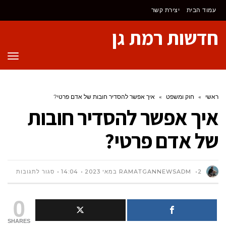
לתוכן
עמוד הבית
יצירת קשר
חדשות רמת גן
תפר
ראשי
»
חוק ומשפט
»
איך אפשר להסדיר חובות של אדם פרטי?
איך אפשר להסדיר חובות
של אדם פרטי?
על
2 במאי 2023
RAMATGANNEWSADM
14:04
סגור לתגובות
איך
0
אפשר
SHARES