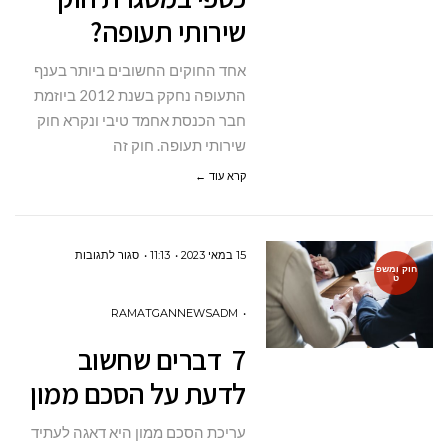
שירותי תעופה?
במסגרת
חוק
אחד החוקים החשובים ביותר בענף
שירותי
התעופה נחקק בשנת 2012 ביוזמת
תעופה?
חבר הכנסת אחמד טיבי ונקרא חוק
שירותי תעופה. חוק זה
קרא עוד ←
על
15 במאי 2023
11:13
סגור לתגובות
חוק ומשפ
ט
7
דברים
RAMATGANNEWSADM
שחשוב
7 דברים שחשוב
לדעת
לדעת על הסכם ממון
על
הסכם
עריכת הסכם ממון היא דאגה לעתיד