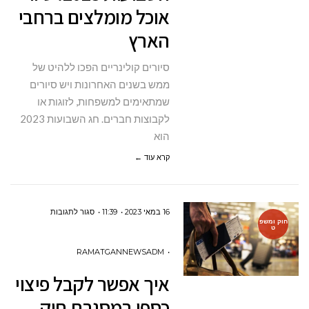
אוכל מומלצים ברחבי
סיורי
הארץ
אוכל
מומלצים
סיורים קולינריים הפכו ללהיט של
ברחבי
ממש בשנים האחרונות ויש סיורים
הארץ
שמתאימים למשפחות, לזוגות או
לקבוצות חברים. חג השבועות 2023
הוא
קרא עוד ←
על
16 במאי 2023
11:39
סגור לתגובות
חוק ומשפ
ט
איך
אפשר
RAMATGANNEWSADM
לקבל
איך אפשר לקבל פיצוי
פיצוי
כספי במסגרת חוק
כספי