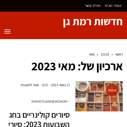
לתוכן
עמוד הבית
יצירת קשר
חדשות רמת גן
תפר
ראשי
»
2023
»
מאי
ארכיון של:
מאי 2023
על
21 במאי 2023
12:21
סגור לתגובות
צרכנות
סיורים
קולינריים
RAMATGANNEWSADM
בחג
סיורים קולינריים בחג
השבועות
השבועות 2023: סיורי
2023: