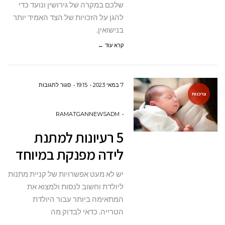
ממון
שלכם במקרה של גירושין ונועד כדי
להגן על הזכויות של הצד האמיד יותר
בנישואין.
קרא עוד ←
על
7 במאי 2023
19:15
סגור לתגובות
צרכנות
5
רעיונות
RAMATGANNEWSADM
למתנת
5 רעיונות למתנת
לידה
לידה מפנקת במיוחד
מפנקת
במיוחד
יש לא מעט אפשרויות של קניית מתנות
ליולדת וחשוב לנסות ולמצוא את
המתאימה ביותר עבור היולדת
הטרייה. כדאי לבדוק מה