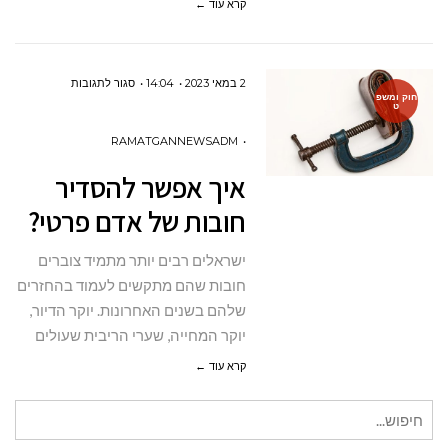
קרא עוד ←
על
2 במאי 2023
14:04
סגור לתגובות
חוק ומשפ
ט
איך
אפשר
RAMATGANNEWSADM
להסדיר
איך אפשר להסדיר
חובות
חובות של אדם פרטי?
של
אדם
ישראלים רבים יותר מתמיד צוברים
פרטי?
חובות שהם מתקשים לעמוד בהחזרים
שלהם בשנים האחרונות. יוקר הדיור,
יוקר המחייה, שערי הריבית שעולים
קרא עוד ←
חיפוש
עבור: