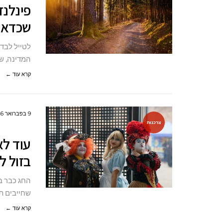
שכדאי
לטייל לבד 
המדינה, ש
קרא עוד ←
9 בפברואר 2026
צרכנות
עוד ל
בזול ל
החג כבר ב
שחייבים ת
קרא עוד ←