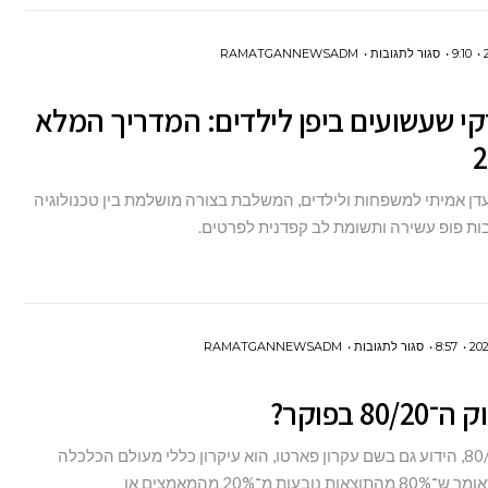
בזול
לפורים?
על
9:10
סגור לתגובות
RAMATGANNEWSADM
4
קי שעשועים ביפן לילדים: המדריך המלא
פארקי
שעשועים
ביפן
 עדן אמיתי למשפחות ולילדים, המשלבת בצורה מושלמת בין טכנולוגיה
לילדים:
בות פופ עשירה ותשומת לב קפדנית לפרטים.
המדריך
המלא
ל-2026
על
8:57
סגור לתגובות
RAMATGANNEWSADM
מהו
80/ בפוקר?
חוק
ה־80/20
חוק ה־80/20, הידוע גם בשם עקרון פארטו, הוא עיקרון כללי מעולם הכלכלה
בפוקר?
נובעות מ־20% מהמאמצים או