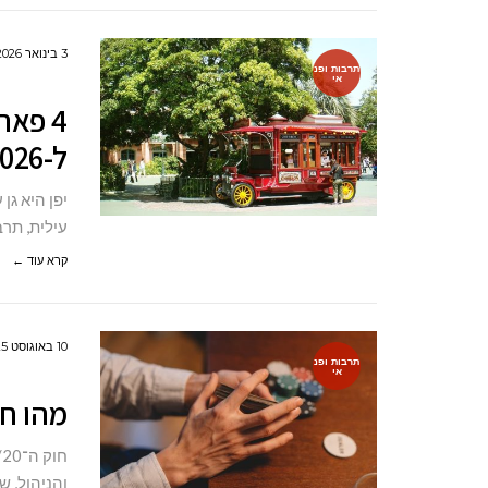
3 בינואר 2026
תרבות ופנ
אי
4 פאר
ל-2026
יפן היא גן
עילית, תר
קרא עוד ←
10 באוגוסט 2025
תרבות ופנ
אי
מהו חוק ה־20
והניהול, שאומר ש־80% מהתוצאות 