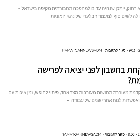
המוניות
 רחוק, ייתכן שנהיה עדים למהפכה תחבורתית מקיפה בישראל –
בישראל?
ה לשים סוף למעמד הבלעדי של נהגי המוניות
על
9:03
סגור לתגובות
RAMATGANNEWSADM
מה
ת בחשבון לפני יציאה לפרישה
לקחת
ת?
בחשבון
לפני
דמת מעוררת תחושות מעורבות מצד אחד, פיתוי לחופש, זמן איכות עם
יציאה
פשרות לנוח אחרי שנים של עבודה –
לפרישה
מוקדמת?
על
9:30
סגור לתגובות
RAMATGANNEWSADM