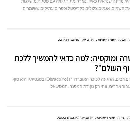
א מדינה שנראית כאילו נגזרה מתוך גלויה עם פסגות מושלגות
הרכבת:
ת השמים, אגמים צלולים כקריסטל וכפרים עתיקים ששומרים
מדריך
ל-7
העיירות
הקסומות
על
7:40
סגור לתגובות
RAMATGANNEWSADM
באוסטריה
פיניסטרה
רה ומוקסיה: למה כדאי להמשיך ללכת
ומוקסיה:
ף העולם"?
למה
כדאי
עבור צליינים רבים, ההגעה לכיכר האוברדוירו (Obradoiro) בסנטיאגו היא סוף
להמשיך
עבור אחרים, זוהי רק נקודת המפנה. המסע אל
ללכת
עד
"סוף
העולם"?
על
10:09
סגור לתגובות
RAMATGANNEWSADM
פינלנד