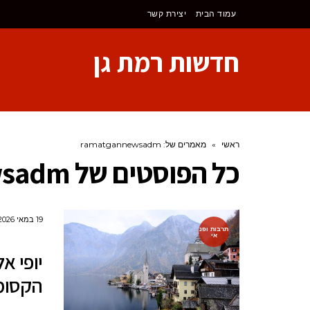
לתוכן
עמוד הבית
יצירת קשר
חדשות רמת גן
ראשי
»
מאמרים של: ramatgannewsadm
כל הפוסטים של
wsadm
19 במאי 2026
תרבות ופנ
אי
הקסומ