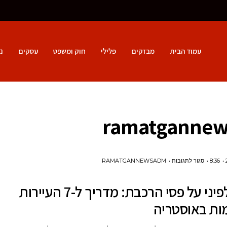
עמוד הבית
מבזקים
פלילי
חוק ומשפט
עסקים
נ
ramatganne
על
8:36
סגור לתגובות
RAMATGANNEWSADM
יופי
יופי אלפיני על פסי הרכבת: מדריך ל-7 העיירות
אלפיני
על
ות באוסטריה
פסי