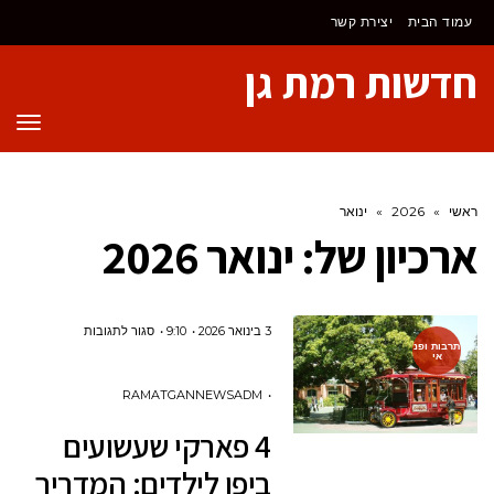
לתוכן
עמוד הבית
יצירת קשר
חדשות רמת גן
תפר
ראשי
»
2026
»
ינואר
ארכיון של:
ינואר 2026
על
3 בינואר 2026
9:10
סגור לתגובות
תרבות ופנ
אי
4
פארקי
RAMATGANNEWSADM
שעשועים
4 פארקי שעשועים
ביפן
ביפן לילדים: המדריך
לילדים: