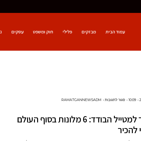
עמוד הבית
מבזקים
פלילי
חוק ומשפט
עסקים
נ
על
10:09
סגור לתגובות
RAMATGANNEWSADM
פינלנד
פינלנד למטייל הבודד: 6 מלונות בסוף העולם
למטייל
 להכיר
הבודד:
6