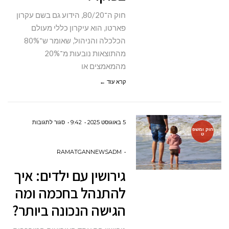
חוק ה־80/20, הידוע גם בשם עקרון
פארטו, הוא עיקרון כללי מעולם
הכלכלה והניהול, שאומר ש־80%
מהתוצאות נובעות מ־20%
מהמאמצים או
קרא עוד ←
על
5 באוגוסט 2025
9:42
סגור לתגובות
חוק ומשפ
ט
גירושין
עם
RAMATGANNEWSADM
ילדים:
גירושין עם ילדים: איך
איך
להתנהל בחכמה ומה
להתנהל
הגישה הנכונה ביותר?
בחכמה
ומה