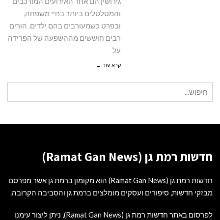
גירושין הם אחד האירועים המורכבים
הגישה
והמטלטלים ביותר בחיי משפחה,
הנכונה
ובפרט כשמעורבים בהם ילדים. הורים
ביותר?
רבים חוששים מההשפעה של הפרידה
על
קרא עוד ←
חיפוש
עבור:
חדשות רמת גן (Ramat Gan News)
חדשות רמת גן (Ramat Gan News) הוא מקומון ברמת גן אשר מפרסם
מבזקי חדשות, סיפורים ועסקים מומלצים ברמת גן והסביבה הקרובה.
לפרסום באתר חדשות רמת גן (Ramat Gan News), ניתן ליצור עימנו