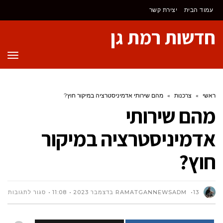
לתוכן
עמוד הבית
יצירת קשר
חדשות רמת גן
תפר
ראשי
»
צרכנות
»
מהם שירותי אדמיניסטרציה במיקור חוץ?
מהם שירותי
אדמיניסטרציה במיקור
חוץ?
על
13 בדצמבר 2023
RAMATGANNEWSADM
11:08
סגור לתגובות
מהם