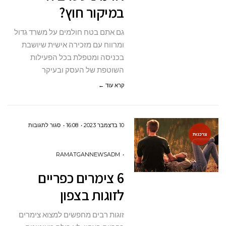
במיקור חוץ?
גם אתם בטח חולמים על משרד גדול
ומרווח עם מזכירה אישית שיושבת
בכניסה ומטפלת בכל הפעילות
השוטפת של העסק ובעיקר
קרא עוד ←
על
10 בדצמבר 2023
16:08
סגור לתגובות
צרכנות
6
צימרים
RAMATGANNEWSADM
כפריים
6 צימרים כפריים
לזוגות
לזוגות בצפון
בצפון
זוגות רבים מחפשים למצוא צימרים