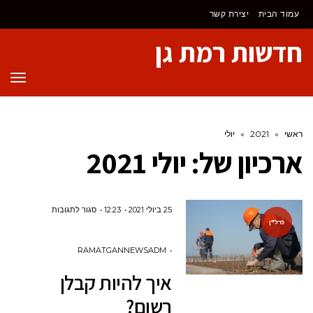
לתוכן
עמוד הבית
יצירת קשר
חדשות רמת גן
תפר
ראשי
»
2021
»
יולי
ארכיון של:
יולי 2021
על
25 ביולי 2021
12:23
סגור לתגובות
נדל"ן
איך
להיות
RAMATGANNEWSADM
קבלן
איך להיות קבלן
רשום?
רשום?