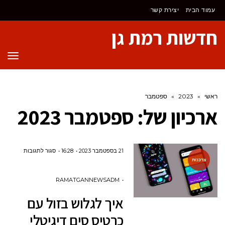
לתוכן
עמוד הבית
יצירת קשר
חדשות רמת גן
תפר
ראשי
»
2023
»
ספטמבר
ארכיון של:
ספטמבר 2023
על
21 בספטמבר 2023
16:28
סגור לתגובות
צרכנות
איך
לגלוש
RAMATGANNEWSADM
בזול
איך לגלוש בזול עם
עם
כרטיס סים דיגיטלי
כרטיס