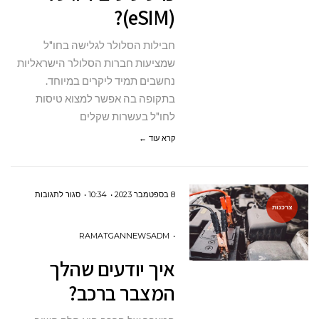
(eSIM)?
סים
דיגיטלי
חבילות הסלולר לגלישה בחו"ל
(ESIM)?
שמציעות חברות הסלולר הישראליות
נחשבים תמיד ליקרים במיוחד.
בתקופה בה אפשר למצוא טיסות
לחו"ל בעשרות שקלים
קרא עוד ←
על
8 בספטמבר 2023
10:34
סגור לתגובות
צרכנות
איך
יודעים
RAMATGANNEWSADM
שהלך
איך יודעים שהלך
המצבר
המצבר ברכב?
ברכב?