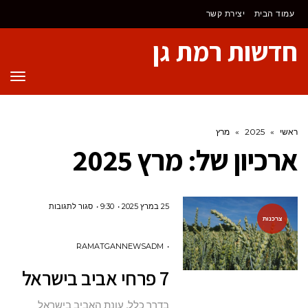
לתוכן
עמוד הבית
יצירת קשר
חדשות רמת גן
תפר
ראשי
»
2025
»
מרץ
ארכיון של:
מרץ 2025
על
25 במרץ 2025
9:30
סגור לתגובות
צרכנות
7
פרחי
RAMATGANNEWSADM
אביב
7 פרחי אביב בישראל
בישראל
בדרך כלל, עונת האביב בישראל