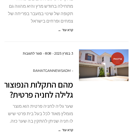
מתחילה בחודש מרץ והיא מהווה גם
תקופה של שינוי במעבר בפריחה של
צמחים ופרחים בישראל
קרא עוד ←
על
3 במרץ 2025
8:08
סגור לתגובות
צרכנות
מהם התקלות הנפ
גלילה
RAMATGANNEWSADM
לחניה
מהם התקלות הנפוצות 
פרטית?
גלילה לחניה פרטית?
שער גליה לחניה פרטית הוא מוצר
מומלץ מאוד לכל בעל בית פרטי שיש
לו חניה שניתן להתקין בה שער כזה.
קרא עוד ←