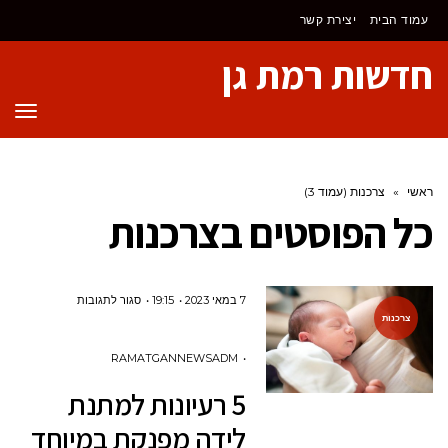
לתוכן
עמוד הבית
יצירת קשר
חדשות רמת גן
תפר
ראשי
»
צרכנות (עמוד 3)
כל הפוסטים ב
צרכנות
על
7 במאי 2023
19:15
סגור לתגובות
צרכנות
5
רעיונות
RAMATGANNEWSADM
למתנת
5 רעיונות למתנת
לידה
לידה מפנקת במיוחד
מפנקת