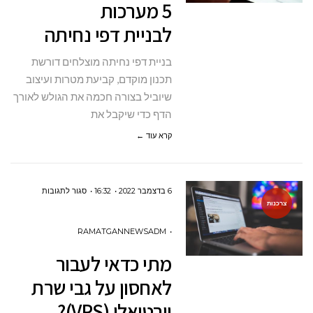
5 מערכות
לבניית דפי נחיתה
בניית דפי נחיתה מוצלחים דורשת
תכנון מוקדם, קביעת מטרות ועיצוב
שיוביל בצורה חכמה את הגולש לאורך
הדף כדי שיקבל את
קרא עוד ←
על
6 בדצמבר 2022
16:32
סגור לתגובות
צרכנות
מתי
כדאי
RAMATGANNEWSADM
לעבור
מתי כדאי לעבור
לאחסון
לאחסון על גבי שרת
על
וירטואלי (VPS)?
גבי