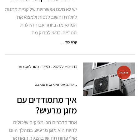
במיוחד
יש לא מעט אפשרויות של קניית מתנות
ליולדת וחשוב לנסות ולמצוא את
המתאימה ביותר עבור היולדת
הטרייה. כדאי לבדוק מה
קרא עוד ←
על
13 באפריל 2023
15:50
סגור לתגובות
צרכנות
איך
מתמודדים
RAMATGANNEWSADM
עם
איך מתמודדים עם
מזגן
מזגן מרעיש?
מרעיש?
אחד הדברים הכי מציקים שיכולים
להיות הוא מזגן מרעיש. במהלך היום
אולי פחות תחושו בהצקה הזאת אך