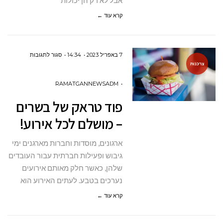
אבל לא רק הן יכולות
קרא עוד ←
על
7 באפריל 2023
14:34
סגור לתגובות
צרכנות
פוד
טראק
RAMATGANNEWSADM
של
פוד טראק של בשרים
בשרים
– מושלם לכל אירוע!
–
מושלם
ארגונים, מוסדות וחברות מארגנים ימי
לכל
גיבוש ופעילות חברתית עבור העובדים
אירוע!
שלהן, כאשר חלק מאותם אירועים
נערכים בטבע. לעתים האירוע הוא
קרא עוד ←