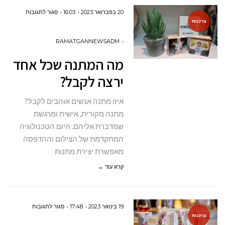
על
20 בפברואר 2023
16:03
סגור לתגובות
צרכנות
מה
המתנה
RAMATGANNEWSADM
שכל
מה המתנה שכל אחד
אחד
ירצה לקבל?
ירצה
לקבל?
איזו מתנה אנשים אוהבים לקבל?
מתנה מקורית, אישית ומרגשת
שמדברת אליהם. היום הטכנולוגיה
המתקדמת של הצילום וההדפסה
מאפשרת יצירת מתנות
קרא עוד ←
על
19 בינואר 2023
17:48
סגור לתגובות
צרכנות
עיצוב פרחים