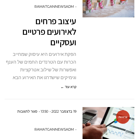
לאירועים
RAMATGANNEWSADM
פרטיים
עיצוב פרחים
ועסקיים
לאירועים פרטיים
ועסקיים
הפקת אירועים היא עיסוק שמחייב
הכרות עם הטרנדים החמים של הענף
ואפשרות של שילוב אטרקציות
וגימיקים שישדרגו את האירוע הבא
קרא עוד ←
על
19 בדצמבר 2022
13:50
סגור לתגובות
צרכנות
5
מערכות
RAMATGANNEWSADM
לבניית דפי נ