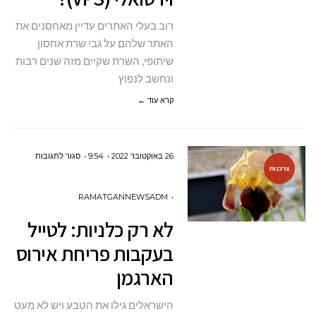
שרת
רוב בעלי האתרים עדיין מאחסנים את
וירטואלי
האתר שלהם על גבי שרת אחסון
(VPS)?
שיתופי, השרת שקיים מזה שנים רבות
ונחשב לנפוץ
קרא עוד ←
על
26 באוקטובר 2022
9:54
סגור לתגובות
צרכנות
לא
רק
RAMATGANNEWSADM
כלניות:
לא רק כלניות: לטייל
לטייל
בעקבות פריחת אירוס
בעקבות
הארגמן
פריחת
אירוס
הישראלים גילו את הטבע ויש לא מעט
הארגמן