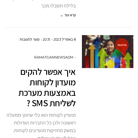
בלילה תסבלו מכך
קרא עוד ←
על
8 באפריל 2023
20:31
סגור לתגובות
צרכנות
איך
אפשר
RAMATGANNEWSADM
להקים
איך אפשר להקים
מועדון
מועדון לקוחות
לקוחות
באמצעות מערכת
באמצעות
לשליחת SMS ?
מערכת
לשליחת
מועדון לקוחות הוא כלי שיווקי ממעלה
SMS
ראשונה ולכן כל החברות הגדולות
?
במשק מחזיקות מועדונים לקוחות.