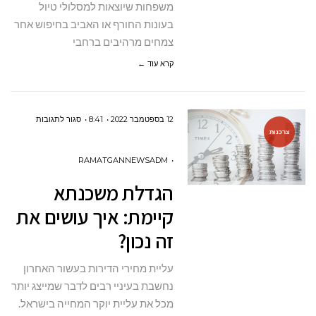
משפחות שיוצאות למסלולי טיול
בעונות החורף או האביב בחיפוש אחר
צמחים מרהיבים ברחבי
קרא עוד ←
על
12 בספטמבר 2022
8:41
סגור לתגובות
צרכנות
הגדלת
משכנתא
RAMATGANNEWSADM
קיימת:
הגדלת משכנתא
איך
קיימת: איך עושים את
עושים
זה נכון?
את
זה
עליית מחירי הדירות בעשור האחרון
נכון?
נחשבת בעיניי רבים לדבר שמייצג יותר
מכל את עליית יוקר המחייה בישראל.