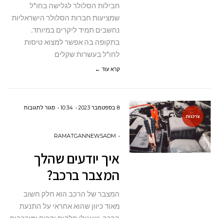
חבילות הסלולר לגלישה בחו"ל
(ESIM)?
שמציעות חברות הסלולר הישראליות
נחשבים תמיד ליקרים במיוחד.
בתקופה בה אפשר למצוא טיסות
לחו"ל בעשרות שקלים
קרא עוד ←
על
8 בספטמבר 2023
10:34
סגור לתגובות
צרכנות
איך
יודעים
RAMATGANNEWSADM
שהלך
איך יודעים שהלך
המצבר
המצבר ברכב?
ברכב?
המצבר של הרכב הוא חלק חשוב
מאוד כיוון שהוא אחראי על התנעת