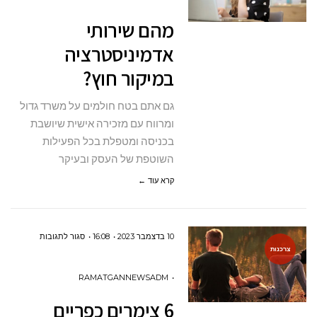
במיקור
מהם שירותי
חוץ?
אדמיניסטרציה
במיקור חוץ?
גם אתם בטח חולמים על משרד גדול
ומרווח עם מזכירה אישית שיושבת
בכניסה ומטפלת בכל הפעילות
השוטפת של העסק ובעיקר
קרא עוד ←
על
10 בדצמבר 2023
16:08
סגור לתגובות
צרכנות
6
צימרים
RAMATGANNEWSADM
כפריים
6 צימרים כפריים
לזוגות