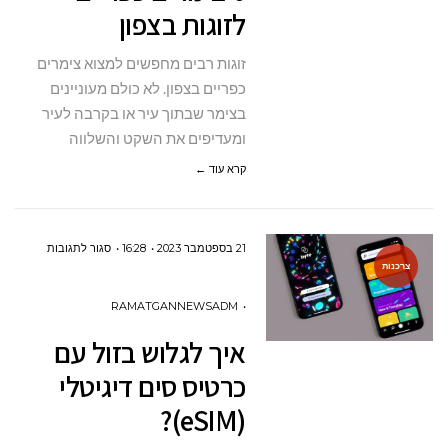
לזוגות בצפון
בצפון
זוגות רבים מחפשים למצוא צימרים
כפריים בצפון. לא כולם מעוניינים
בצימר שבתוך עיר או בקרבה לעיר
ומעדיפים את השקט והשלווה
קרא עוד ←
על
21 בספטמבר 2023
16:28
סגור לתגובות
צרכנות
איך
לגלוש
RAMATGANNEWSADM
בזול
איך לגלוש בזול עם
עם
כרטיס סים דיגיטלי
כרטיס
(eSIM)?
סים
דיגיטלי