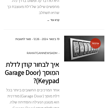
היא לא דבר קל ופשוט. בדרך כלל
מחפשים שילוב של דלת מעוצבת כך
שהיא תשתלב
קרא עוד ←
על
19 בינואר 2024
12:26
סגור לתגובות
צרכנות
איך
לבחור
RAMATGANNEWSADM
קודן
איך לבחור קודן לדלת
לדלת
המוסך (Garage Door
המוסך
Keypad)?
(GARAGE
DOOR
אחד המרכיבים החשובים ביותר בכל
KEYPAD)?
דלת מוסך (Garage Door) מודרנית
הוא מנגנון הנעילה והפתיחה שלה.