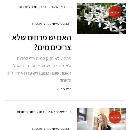
על
15 בינואר 2024
16:05
סגור לתגובות
צרכנות
האם
יש
RAMATGANNEWSADM
פרחים
האם יש פרחים שלא
שלא
צריכים מים?
צריכים
מים?
פרח שלא זקוק למים כדי לפרוח
ולצמוח. זה נשמע מדע בדיוני אבל
האמת שונה כמובן ויש פרח אחד יחיד
ומיוחד
קרא עוד ←
על
13 בדצמבר 2023
11:08
סגור לתגובות
צרכנות
מהם שירותי
אדמיניסטרצי
RAMATGANNEWSADM