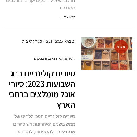
הרכב. יש אולי חלקים יקרים ומורכבים
ממנו כמו
קרא עוד ←
על
21 במאי 2023
12:21
סגור לתגובות
צרכנות
סיורים
קולינריים
RAMATGANNEWSADM
בחג
סיורים קולינריים בחג
השבועות
השבועות 2023: סיורי
2023:
אוכל מומלצים ברחבי
סיורי
הארץ
אוכל
מומלצים
סיורים קולינריים הפכו ללהיט של
ברחבי
ממש בשנים האחרונות ויש סיורים
הארץ
שמתאימים למשפחות, לזוגות או