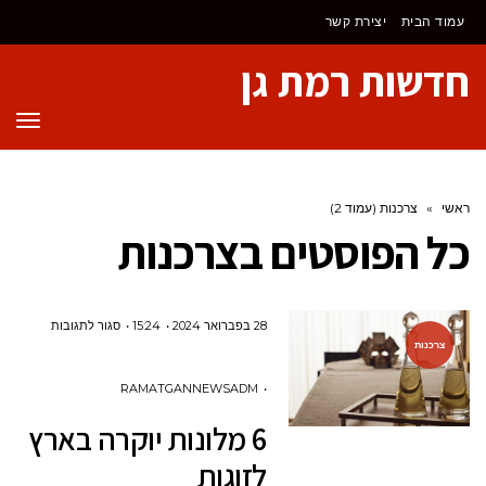
לתוכן
עמוד הבית
יצירת קשר
חדשות רמת גן
תפר
ראשי
»
צרכנות (עמוד 2)
כל הפוסטים ב
צרכנות
על
28 בפברואר 2024
15:24
סגור לתגובות
צרכנות
6
מלונות
RAMATGANNEWSADM
יוקרה
6 מלונות יוקרה בארץ
בארץ
לזוגות
לזוגות