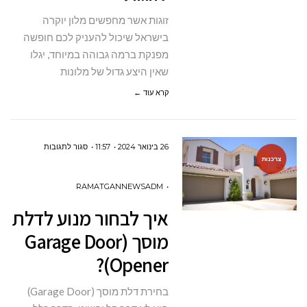
זוגות אשר מחפשים מלון יוקרה
בישראל שיכול להעניק לכם חופשה
מפנקת ברמה גבוהה במיוחד, יגלו
שאין היצע גדול של מלונות
קרא עוד ←
על
26 בינואר 2024
11:57
סגור לתגובות
צרכנות
איך
לבחור
RAMATGANNEWSADM
מנוע
איך לבחור מנוע לדלת
לדלת
מוסך (Garage Door
מוסך
Opener)?
(GARAGE
DOOR
בחירת דלת מוסך (Garage Door)
OPENER)?