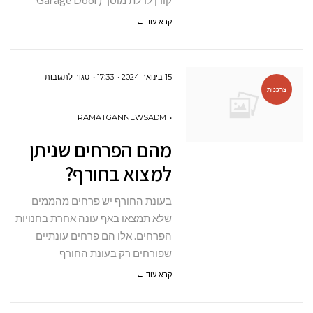
קודן לדלת מוסך (Garage Door
קרא עוד ←
על
15 בינואר 2024
17:33
סגור לתגובות
צרכנות
מהם
הפרחים
RAMATGANNEWSADM
שניתן
מהם הפרחים שניתן
למצוא
למצוא בחורף?
בחורף?
בעונת החורף יש פרחים מהממים
שלא תמצאו באף עונה אחרת בחנויות
הפרחים. אלו הם פרחים עונתיים
שפורחים רק בעונת החורף
קרא עוד ←